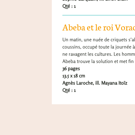
Qté : 1
Abeba et le roi Vora
Un matin, une nuée de criquets s'ab
coussins, occupé toute la journée à
ne ravagent les cultures. Les homme
Abeba trouve la solution et met fi
36 pages
13.5 x 18 cm
Agnès Laroche, ill. Mayana Itoïz
Qté : 1